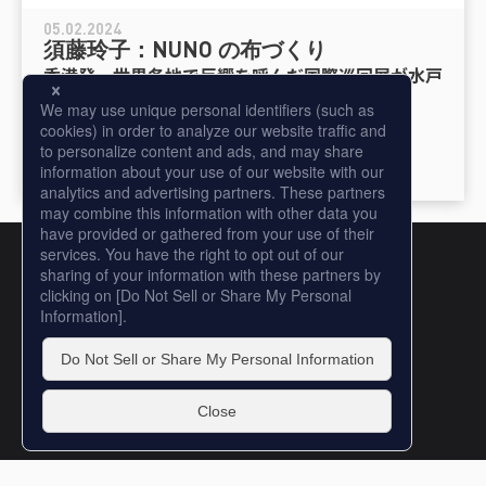
05.02.2024
須藤玲子：NUNO の布づくり
香港発、世界各地で反響を呼んだ国際巡回展が水戸
に
#NUNO
#テキスタイルデザイナー
#布づくり
#染織
More
Copyright © DIC Color Design, Inc.