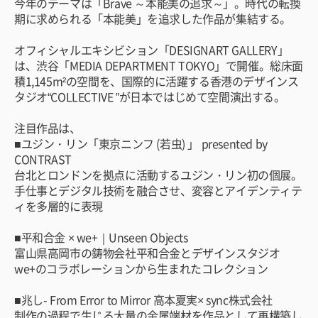
今年のテーマは「Brave ～本能美の追求～」。時代の転換
期に求められる「本能美」を追求した作品が集結する。
オフィシャルエキシビション「DESIGNART GALLERY」
は、渋谷「MEDIA DEPARTMENT TOKYO」で開催。総床面
積1,145m²の空間を、国際的に活躍する香港のデザインス
タジオ“COLLECTIVE ”が日本ではじめて空間演出する。
注目作品は、
■ユジン・リン「東京ニンフ (若虫) 」 presented by
CONTRAST
台北とロンドンを拠点に活動するユジン・リン初の個展。
手仕事とデジタル技術を融合させ、変容とアイデンティテ
ィを多層的に表現
■平和合金 × we+｜Unseen Objects
富山県高岡市の鋳物会社平和合金とデザインスタジオ
we+のコラボレーションから生まれたコレクション
■兆し- From Error to Mirror 高本夏実× sync株式会社
制作の過程で生じる大量の金属端材を作品として再構築し