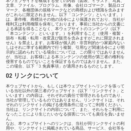
本ウェブサイトを構成する全ての内容（図表、イラスト、写真、
文章、ファイル、プログラム、肖像、会社ロゴマーク、製品ロゴ
マーク、各種団体の規格マークなどの商標および標識を含みます
がこれらに限定されません。以下「コンテンツ」といいます。）
は、著作権、商標法その他の法令により保護されており、当社が
権利又は利用権限を保有しております。事前に当社からの文書に
よる承諾を得ることなく、本ウェブサイトのコンテンツ（以下
「本コンテンツ」といいます。）を利用すること（使用・複製・
頒布・転載・転用・改変及び販売を含みますがこれに限定されま
せん）を禁止します。お客様が個人的・非営利的かつ家庭内ない
しはそれに準ずる範囲内で行う複製、引用など関連法令により明
示的に認められている場合については、この限りではありません
が、当社は、お客様による本コンテンツの使用が第三者の権利を
侵害するものでないことを保証するものではありません。また、
この場合、以下「3. 免責事項」が適用されるものとします。
02 リンクについて
本ウェブサイトから、もしくは本ウェブサイトへリンクを張って
いる当社以外の第三者のウェブサイト（以下「リンクサイト」と
いいます）の内容は、それぞれの責任で管理されるものであり、
当社が管理しているものではありません。リンクサイトは、それ
ぞれのリンクサイトの掲げる使用条件に従ってご利用ください。
当社は、リンクサイトの内容について、また、それらをご利用に
なったことにより生じたいかなる損害についても責任を負いませ
ん。
なお、本ウェブサイトへのリンクは、当社が同リンクサイトの利
用や、リンクサイトに掲載されている商品、サービス、会社等を