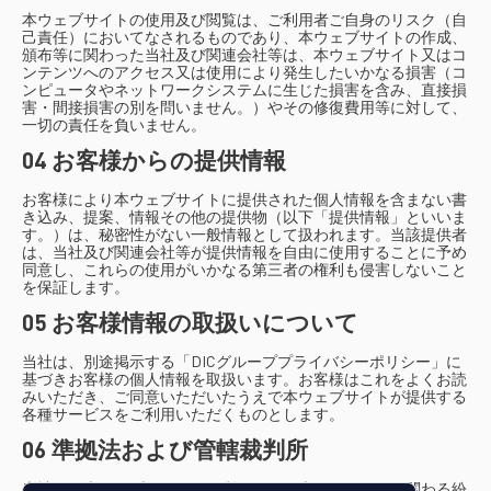
本ウェブサイトの使用及び閲覧は、ご利用者ご自身のリスク（自
己責任）においてなされるものであり、本ウェブサイトの作成、
頒布等に関わった当社及び関連会社等は、本ウェブサイト又はコ
ンテンツへのアクセス又は使用により発生したいかなる損害（コ
ンピュータやネットワークシステムに生じた損害を含み、直接損
害・間接損害の別を問いません。）やその修復費用等に対して、
一切の責任を負いません。
04 お客様からの提供情報
お客様により本ウェブサイトに提供された個人情報を含まない書
き込み、提案、情報その他の提供物（以下「提供情報」といいま
す。）は、秘密性がない一般情報として扱われます。当該提供者
は、当社及び関連会社等が提供情報を自由に使用することに予め
同意し、これらの使用がいかなる第三者の権利も侵害しないこと
を保証します。
05 お客様情報の取扱いについて
当社は、別途掲示する「DICグループプライバシーポリシー」に
基づきお客様の個人情報を取扱います。お客様はこれをよくお読
みいただき、ご同意いただいたうえで本ウェブサイトが提供する
各種サービスをご利用いただくものとします。
06 準拠法および管轄裁判所
当社は、本ウェブサイトのご利用ないし本コンテンツに関わる紛