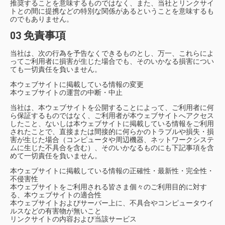
推奨することを意味するものではなく、また、当社とリンクサイ
トとの間に提携などの特別な関係があるということを意味するも
のでもありません。
03 免責事項
当社は、次の行為を予告なくできるものとし、万一、これらによ
ってご利用者に損害が生じた場合でも、そのいかなる損害につい
ても一切責任を負いません。
本ウェブサイトに掲載している情報の変更
本ウェブサイトの運営の中断・中止
当社は、本ウェブサイトを公開することによって、ご利用者に何
ら保証するものではなく、ご利用者が本ウェブサイトへアクセス
したこと、ないしは本ウェブサイトに掲載している情報をご利用
されたことで、直接または間接的に何らかのトラブルや損失・損
害が生じた場合（コンピュータや周辺機器、ネットワークシステ
ムに生じた不具合を含む）、そのいかなるものにも下記事項を含
めて一切責任を負いません。
本ウェブサイトに掲載している情報の正確性・最新性・完全性・
不侵害性
本ウェブサイトをご利用される皆さま個々のご利用目的に対す
る、本ウェブサイトの適合性
本ウェブサイトおよびサーバー上に、不具合やコンピュータウイ
ルスなどの有害物が無いこと
リンクサイトの内容および当該サービス